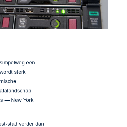
t simpelweg een
wordt sterk
omische
datalandschap
ubs — New York
ost-stad verder dan