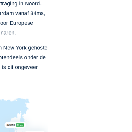
traging in Noord-
terdam vanaf 84ms,
 voor Europese
enaren.
in New York gehoste
rotendeels onder de
is dit ongeveer