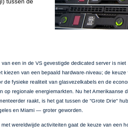
l) tussen de
 van een in de VS gevestigde dedicated server is nie
et kiezen van een bepaald hardware-niveau; de keuze 
r de fysieke realiteit van glasvezelkabels en de econ
 op regionale energiemarkten. Nu het Amerikaanse 
menteerder raakt, is het gat tussen de "Grote Drie" h
geles en Miami — groter geworden.
 met wereldwijde activiteiten gaat de keuze van een h