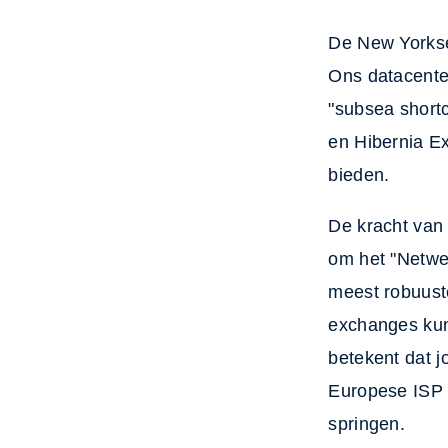
De New Yorkse 
Ons datacenter
"subsea shortc
en Hibernia E
bieden.
De kracht van 
om het "Netwer
meest robuust
exchanges kun
betekent dat 
Europese ISP 
springen.