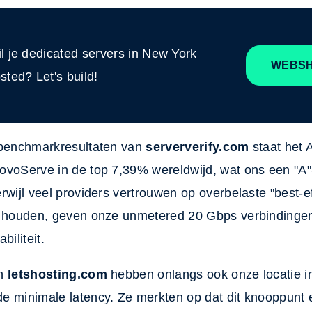
l je dedicated servers in New York
WEBS
sted? Let's build!
 benchmarkresultaten van
serververify.com
staat het
ovoServe in de top 7,39% wereldwijd, wat ons een "A"
rwijl veel providers vertrouwen op overbelaste "best-ef
e houden, geven onze unmetered 20 Gbps verbindingen 
biliteit.
an
letshosting.com
hebben onlangs ook onze locatie i
e minimale latency. Ze merkten op dat dit knooppunt e