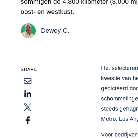
sommigen de 4.800 kilometer (3.000 mij
oost- en westkust.
Dewey C.
Het selecteren
SHARE
kwestie van h
gedicteerd doo
schommelingen
steeds gefrag
Metro, Los An
Voor bedrijven