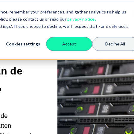
nce, remember your preferences, and gather analytics to help us
NETWERK
INDUSTRIEËN
RESOURCES
SHOW SUBMENU FOR SERVERS
SHOW SUBMENU FO
licy, please contact us or read our
privacy notice
.
ings". If you choose to decline, we'll respect that - and only use a
Cookies settings
Accept
Decline All
an de
,
 de
tten