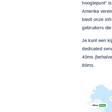
hoogtepunt" is
Amerika verei
biedt onze inf
gebruikers di
Je kunt een k
dedicated serv
40ms (behalve
80ms.