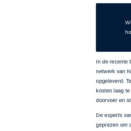
Wi
ho
In de recente
netwerk van N
opgeleverd. Te
kosten laag t
doorvoer en sta
De experts v
geprezen om d