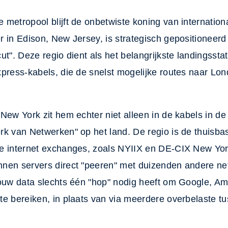
metropool blijft de onbetwiste koning van international
 in Edison, New Jersey, is strategisch gepositioneerd 
ut". Deze regio dient als het belangrijkste landingsst
xpress-kabels, die de snelst mogelijke routes naar L
New York zit hem echter niet alleen in de kabels in de
k van Netwerken" op het land. De regio is de thuisbas
e internet exchanges, zoals NYIIX en DE-CIX New Yor
nen servers direct "peeren" met duizenden andere ne
jouw data slechts één "hop" nodig heeft om Google, Am
te bereiken, in plaats van via meerdere overbelaste t