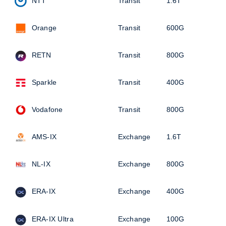
NTT
Transit
1.6T
Orange
Transit
600G
RETN
Transit
800G
Sparkle
Transit
400G
Vodafone
Transit
800G
AMS-IX
Exchange
1.6T
NL-IX
Exchange
800G
ERA-IX
Exchange
400G
ERA-IX Ultra
Exchange
100G