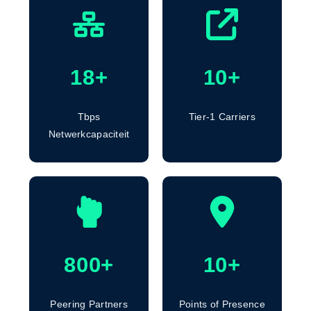
18
+
10
+
Tbps
Tier-1 Carriers
Netwerkcapaciteit
800
+
10
+
Peering Partners
Points of Presence