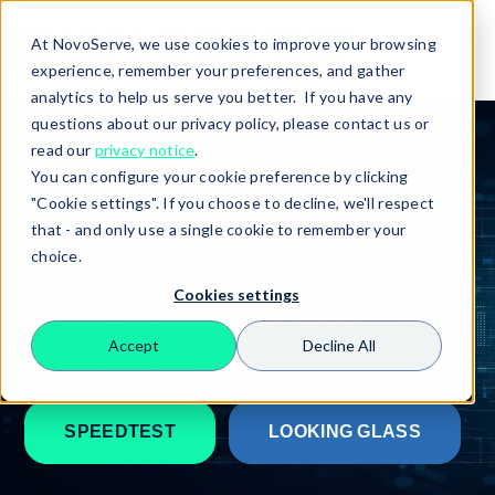
At NovoServe, we use cookies to improve your browsing
experience, remember your preferences, and gather
analytics to help us serve you better. If you have any
questions about our privacy policy, please contact us or
read our
privacy notice
.
You can configure your cookie preference by clicking
Netwerk
"Cookie settings". If you choose to decline, we'll respect
that - and only use a single cookie to remember your
Infrastructuur
choice.
Cookies settings
Massale Netwerkcapaciteit, Slimme
Accept
Decline All
Routing, Redundante Fiber-Backbone
Search
SPEEDTEST
LOOKING GLASS